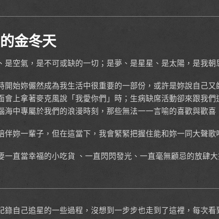
中的金冬天
、是空氣，是不可或缺的一切；是夢、是星星、是太陽，是我朝
時開始妳儼然成為我生活中很重要的一部份，或許是妳說自己又
面會上拿著麥克風說「我愛你們」時；生病缺席活動卻來跟我們
腦海中專屬於我們的浪漫時刻，那些無法一一言喻的喜歡與歡喜
陪伴妳一輩子，但在這當下，我會緊緊把握住能和妳一同大聲歌
要一直當幸福的小吃貨 、一直閃閃發光、一直毫無顧忌的放肆大
記錄自己追星的一些過程，沒想到一步步也走到了這裡，每次看