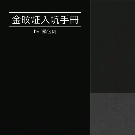
金旼炡入坑手冊
by 鍋包肉