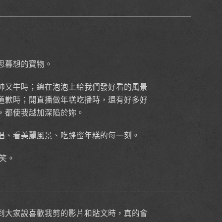
思暮想的寶物。
帥又牛時；總在泡泡上給我們發好看的風景
道歉時；開直播做年糕吃播時，還有好多好
，都使我越加深陷於妳。
唱、看美麗風景、吃蜂蜜年糕的每一刻。
笑。
到大家說喜歡我剪的影片和貼文時，真的會