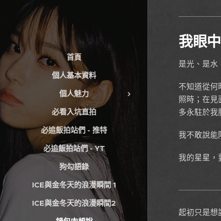
我眼
首頁
是光、是水
個人基本資料
不知道從何
個人魅力
照時；在見
必看入坑直拍
多永駐於我
必追飯拍站們 - 推特
我不敢說能
必追飯拍站們 - YT
我的星星，
狗勾語錄
ICE與金冬天的浪漫瞬間 1
ICE與金冬天的浪漫瞬間2
起初只是想