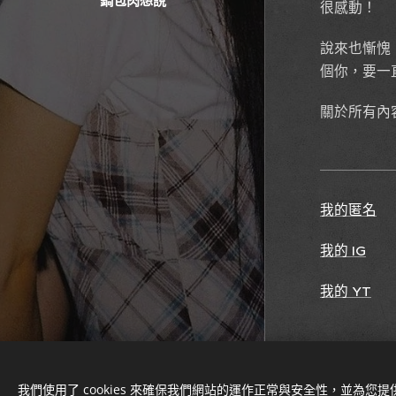
鍋包肉想說
很感動！
說來也慚愧
個你，要一
關於所有內
我的匿名
我的 IG
我的 YT
我們使用了 cookies 來確保我們網站的運作正常與安全性，並為您
由
Webnode
提供技術支援